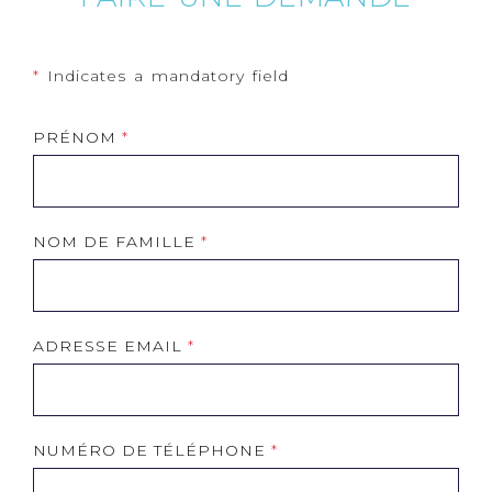
*
Indicates a mandatory field
Leave
Freeform
PRÉNOM
this
Check
field
blank
NOM DE FAMILLE
ADRESSE EMAIL
NUMÉRO DE TÉLÉPHONE